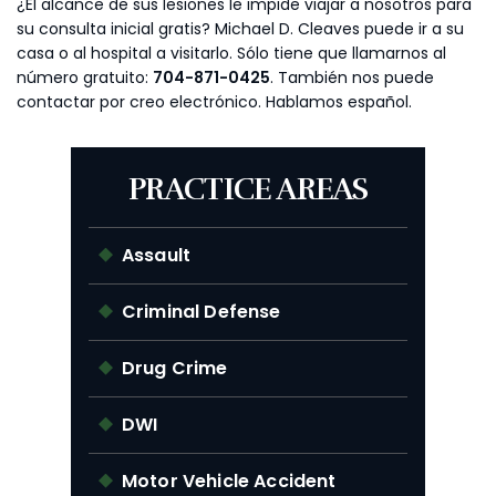
¿El alcance de sus lesiones le impide viajar a nosotros para
su consulta inicial gratis? Michael D. Cleaves puede ir a su
casa o al hospital a visitarlo. Sólo tiene que llamarnos al
número gratuito:
704-871-0425
. También nos puede
contactar por creo electrónico. Hablamos español.
PRACTICE AREAS
Assault
Criminal Defense
Drug Crime
DWI
Motor Vehicle Accident