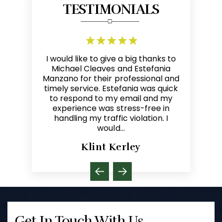
TESTIMONIALS
of the best
I would like to give a big thanks to
Mike is a
ainly my go
Michael Cleaves and Estefania
highly c
 firm knows
Manzano for their professional and
most sin
lp in any
timely service. Estefania was quick
can giv
d The Law
to respond to my email and my
referring 
aves to…
experience was stress-free in
refer cli
handling my traffic violation. I
represen
would…
Klint Kerley
Get In Touch With Us