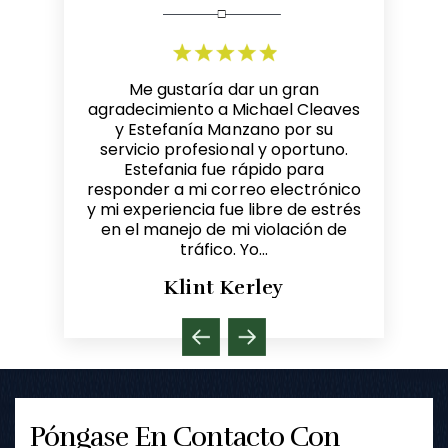
n gran
Mike es un abogado hábil,
Me refi
el Cleaves
receptivo y muy competente. El
Michae
 por su
cumplido más sincero que puedo
entre
 oportuno.
hacerle a otro abogado es
resultados.
o para
recomendarle clientes.
oficina ama
electrónico
Recomiendo a Mike a los clientes
Michael, 
re de estrés
que necesitan representación en
legal. ¡Ha
lación de
derecho penal y de tránsito...
Dave Melin
y
Póngase En Contacto Con
Nosotros