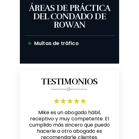
ÁREAS DE PRÁCTICA
DEL CONDADO DE
ROWAN
Multas de tráfico
TESTIMONIOS
n gran
Mike es un abogado hábil,
Me refi
el Cleaves
receptivo y muy competente. El
Michae
 por su
cumplido más sincero que puedo
entre
 oportuno.
hacerle a otro abogado es
resultados.
o para
recomendarle clientes.
oficina ama