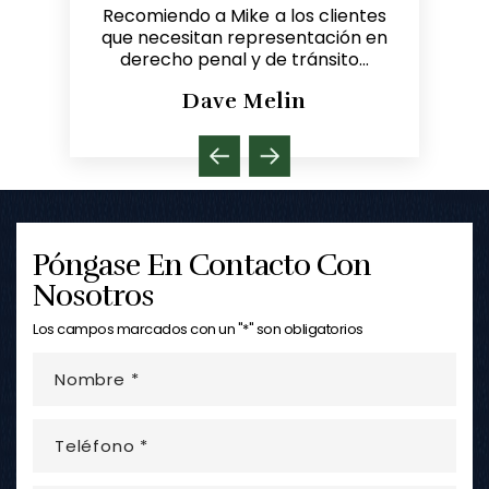
electrónico
Recomiendo a Mike a los clientes
Michael, 
re de estrés
que necesitan representación en
legal. ¡Ha
lación de
derecho penal y de tránsito...
Dave Melin
y
Póngase En Contacto Con
Nosotros
Los campos marcados con un "*" son obligatorios