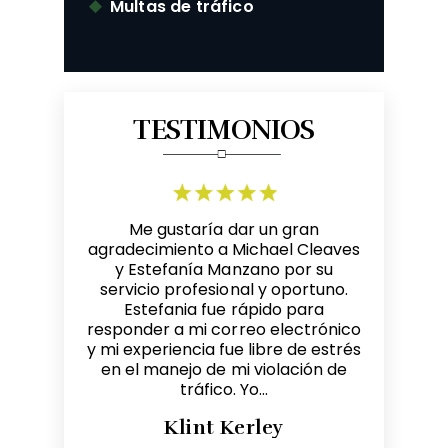
Multas de tráfico
TESTIMONIOS
no de los
Me gustaría dar un gran
Mike e
zco. Él es
agradecimiento a Michael Cleaves
receptiv
 legal. Esta
y Estefanía Manzano por su
cumplido 
ey y cómo
servicio profesional y oportuno.
hacerl
ituación.
Estefania fue rápido para
reco
 legal de
responder a mi correo electrónico
Recomiend
a...
y mi experiencia fue libre de estrés
que neces
en el manejo de mi violación de
derecho 
tráfico. Yo...
Klint Kerley