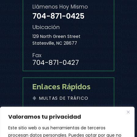
Llámenos Hoy Mismo
704-871-0425
Ubicación
129 North Green Street
Statesville, NC 28677
Fax
704-871-0427
Enlaces Rápidos
MULTAS DE TRÁFICO
Valoramos tu privacidad
© 2026 Despacho De Abogados De Michael D. Cleaves, PLLC
• Todos Los Derechos Reservados.
Este sitio web o sus herramientas de terceros
|
|
Descargo De Responsabilidad
Mapa Del Sitio
procesan datos personales. Puedes optar por que no