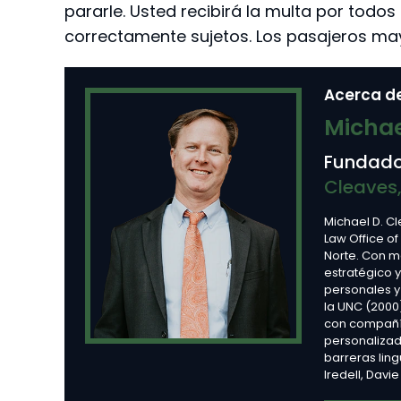
pararle. Usted recibirá la multa por todo
correctamente sujetos. Los pasajeros may
Acerca de
Michae
Fundado
Cleaves,
Michael D. C
Law Office of
Norte. Con 
estratégico 
personales y
la UNC (2000
con compañía
personalizad
barreras lin
Iredell, Davi