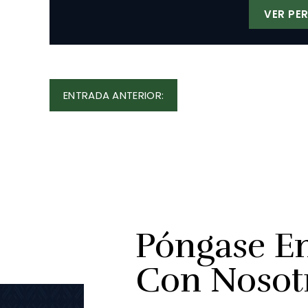
VER PER
Navegación
ENTRADA
ENTRADA ANTERIOR:
De
ANTERIOR:
Entradas
Póngase E
Con Nosot