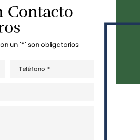
n Contacto
ros
 un "*" son obligatorios