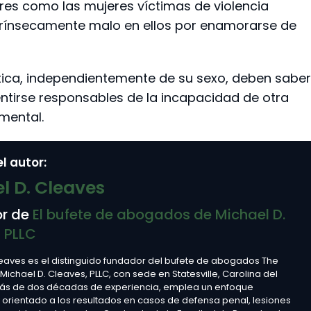
bres como las mujeres víctimas de violencia
trínsecamente malo en ellos por enamorarse de
tica, independientemente de su sexo, deben saber
ntirse responsables de la incapacidad de otra
mental.
l autor:
l D. Cleaves
r de
El bufete de abogados de Michael D.
 PLLC
leaves es el distinguido fundador del bufete de abogados The
 Michael D. Cleaves, PLLC, con sede en Statesville, Carolina del
más de dos décadas de experiencia, emplea un enfoque
y orientado a los resultados en casos de defensa penal, lesiones