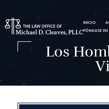
INICIO
A
PÓNGASE E
Los Homb
V