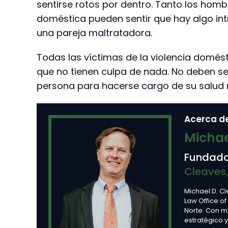
sentirse rotos por dentro. Tanto los hom
doméstica pueden sentir que hay algo in
una pareja maltratadora.
Todas las víctimas de la violencia domés
que no tienen culpa de nada. No deben se
persona para hacerse cargo de su salud 
Acerca de
Michae
Fundado
Cleaves,
Michael D. C
Law Office of
Norte. Con 
estratégico 