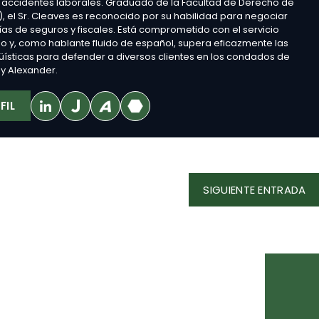
 accidentes laborales. Graduado de la Facultad de Derecho de
), el Sr. Cleaves es reconocido por su habilidad para negociar
s de seguros y fiscales. Está comprometido con el servicio
o y, como hablante fluido de español, supera eficazmente las
güísticas para defender a diversos clientes en los condados de
e y Alexander.
FIL
SI
SIGUIENTE ENTRADA
EN