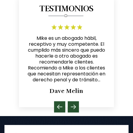
TESTIMONIOS
n gran
Mike es un abogado hábil,
Me refi
el Cleaves
receptivo y muy competente. El
Michae
 por su
cumplido más sincero que puedo
entre
 oportuno.
hacerle a otro abogado es
resultados.
o para
recomendarle clientes.
oficina ama
electrónico
Recomiendo a Mike a los clientes
Michael, 
re de estrés
que necesitan representación en
legal. ¡Ha
lación de
derecho penal y de tránsito...
Dave Melin
y