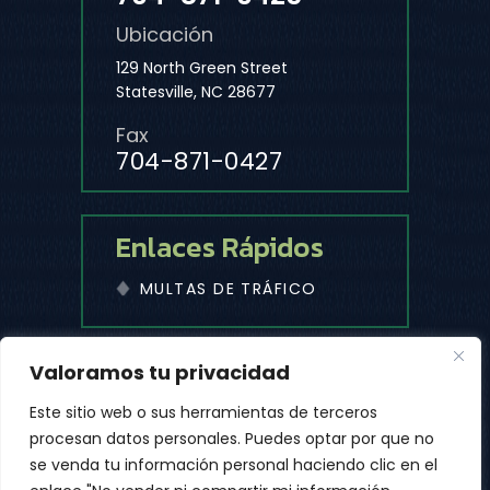
Ubicación
129 North Green Street
Statesville, NC 28677
Fax
704-871-0427
Enlaces Rápidos
MULTAS DE TRÁFICO
© 2026 Despacho De Abogados De Michael D. Cleaves, PLLC
Valoramos tu privacidad
• Todos Los Derechos Reservados.
|
|
Descargo De Responsabilidad
Mapa Del Sitio
Este sitio web o sus herramientas de terceros
Política De Privacidad
procesan datos personales. Puedes optar por que no
*Las Imágenes Se Obtienen Bajo Licencia De Canva Y Otros
se venda tu información personal haciendo clic en el
Proveedores Externos De Imágenes De Archivo, Y Se Incluye