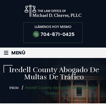
LLÁMENOS HOY MISMO
704-871-0425
≡
MENÚ
Iredell County Abogado De
Multas De Tráfico
Inicio
/
Iredell County Abogado De Multas De
Tráfico